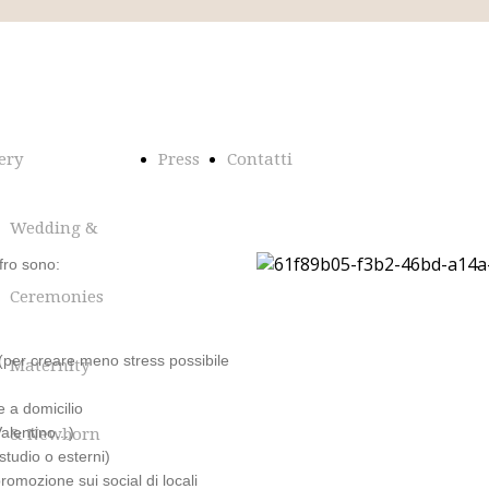
ery
Press
Contatti
Wedding &
ffro sono:
Ceremonies
o (per creare meno stress possibile
Maternity
e a domicilio
alentino...)
& Newborn
(studio o esterni)
r promozione sui social di locali