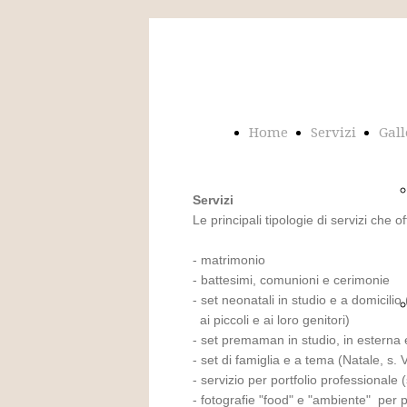
Home
Servizi
Gall
Servizi
Le principali tipologie di servizi che o
- matrimonio
- battesimi, comunioni e cerimonie
- set neonatali in studio e a domicili
ai piccoli e ai loro genitori)
- set premaman in studio, in esterna 
- set di famiglia e a tema (Natale, s. V
- servizio per portfolio professionale 
- fotografie "food" e "ambiente" pe