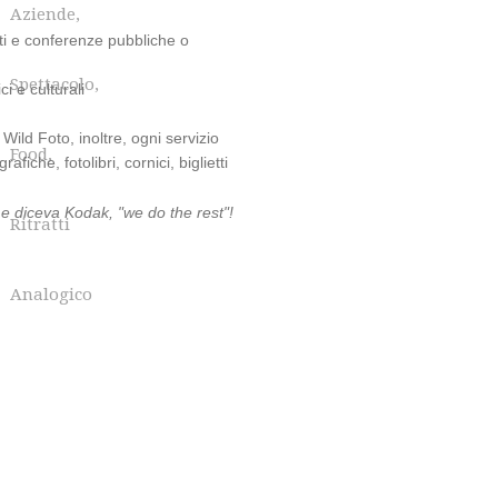
Aziende,
venti e conferenze pubbliche o
Spettacolo,
ci e culturali
Wild Foto, inoltre, ogni servizio
Food,
iche, fotolibri, cornici, biglietti
me diceva Kodak, "we do the rest"!
Ritratti
Analogico